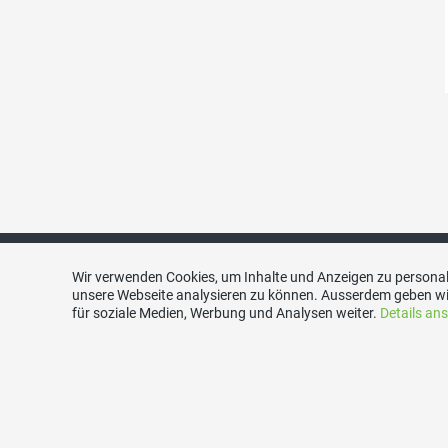
Wir verwenden Cookies, um Inhalte und Anzeigen zu personali
unsere Webseite analysieren zu können. Ausserdem geben wi
Links
Kont
für soziale Medien, Werbung und Analysen weiter.
Details an
SVP Schweiz
SVP Wie
SVP Bezirk Winterthur
8542 Wi
SVP Kanton Zürich
E-Mail