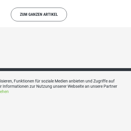
ZUM GANZEN ARTIKEL
sieren, Funktionen für soziale Medien anbieten und Zugriffe auf
r Informationen zur Nutzung unserer Webseite an unsere Partner
akt
Social Media
sehen
sendangen
Besuchen Sie uns bei:
esendangen