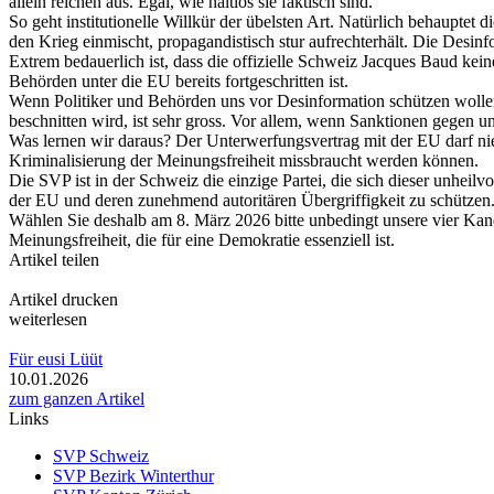
allein reichen aus. Egal, wie haltlos sie faktisch sind.
So geht institutionelle Willkür der übelsten Art. Natürlich behauptet d
den Krieg einmischt, propagandistisch stur aufrechterhält. Die Desi
Extrem bedauerlich ist, dass die offizielle Schweiz Jacques Baud kein
Behörden unter die EU bereits fortgeschritten ist.
Wenn Politiker und Behörden uns vor Desinformation schützen wollen,
beschnitten wird, ist sehr gross. Vor allem, wenn Sanktionen gegen u
Was lernen wir daraus? Der Unterwerfungsvertrag mit der EU darf ni
Kriminalisierung der Meinungsfreiheit missbraucht werden können.
Die SVP ist in der Schweiz die einzige Partei, die sich dieser unh
der EU und deren zunehmend autoritären Übergriffigkeit zu schützen
Wählen Sie deshalb am 8. März 2026 bitte unbedingt unsere vier Kan
Meinungsfreiheit, die für eine Demokratie essenziell ist.
Artikel teilen
Artikel drucken
weiterlesen
Für eusi Lüüt
10.01.2026
zum ganzen Artikel
Links
SVP Schweiz
SVP Bezirk Winterthur