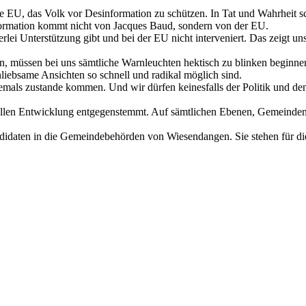
ie EU, das Volk vor Desinformation zu schützen. In Tat und Wahrheit schü
nformation kommt nicht von Jacques Baud, sondern von der EU.
erlei Unterstützung gibt und bei der EU nicht interveniert. Das zeigt 
 müssen bei uns sämtliche Warnleuchten hektisch zu blinken beginnen.
nliebsame Ansichten so schnell und radikal möglich sind.
emals zustande kommen. Und wir dürfen keinesfalls der Politik und de
eilvollen Entwicklung entgegenstemmt. Auf sämtlichen Ebenen, Gemeinde
.
didaten in die Gemeindebehörden von Wiesendangen. Sie stehen für di