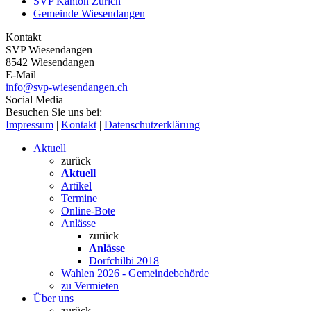
SVP Kanton Zürich
Gemeinde Wiesendangen
Kontakt
SVP Wiesendangen
8542 Wiesendangen
E-Mail
info@svp-wiesendangen.ch
Social Media
Besuchen Sie uns bei:
Impressum
|
Kontakt
|
Datenschutzerklärung
Aktuell
zurück
Aktuell
Artikel
Termine
Online-Bote
Anlässe
zurück
Anlässe
Dorfchilbi 2018
Wahlen 2026 - Gemeindebehörde
zu Vermieten
Über uns
zurück