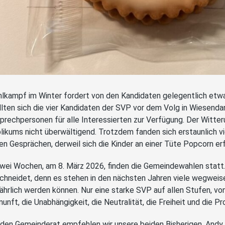
lkampf im Winter fordert von den Kandidaten gelegentlich etw
llten sich die vier Kandidaten der SVP vor dem Volg in Wiesend
prechpersonen für alle Interessierten zur Verfügung. Der Witt
likums nicht überwältigend. Trotzdem fanden sich erstaunlich v
en Gesprächen, derweil sich die Kinder an einer Tüte Popcorn er
zwei Wochen, am 8. März 2026, finden die Gemeindewahlen statt. E
chneidet, denn es stehen in den nächsten Jahren viele wegweis
ährlich werden können. Nur eine starke SVP auf allen Stufen, vo
nunft, die Unabhängigkeit, die Neutralität, die Freiheit und die 
 den Gemeinderat empfehlen wir unsere beiden Bisherigen, Andy 