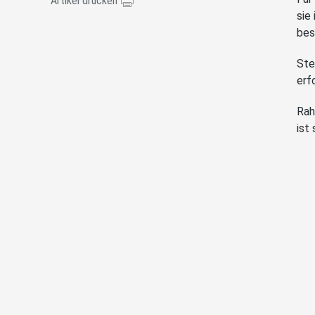
Artikel drucken
sie
bes
Ste
erf
Rah
ist