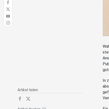
Wah
ste
Ans
Pub
gut
In 
abs
Artikel teilen
gef
Ver
Für